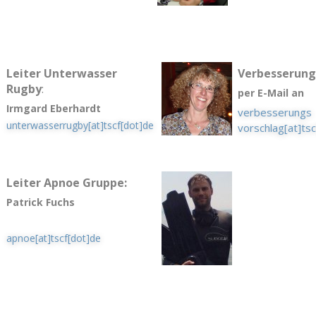
Leiter Unterwasser
Verbesserung
Rugby
:
per E-Mail an
Irmgard Eberhardt
verbesserungs
unterwasserrugby[at]tscf[dot]de
vorschlag[at]ts
Leiter Apnoe Gruppe:
Patrick Fuchs
apnoe[at]tscf[dot]de