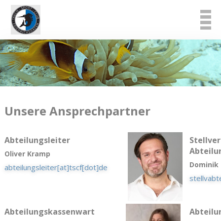
Unsere Ansprechpartner
Abteilungsleiter
Stellve
Abteilu
Oliver Kramp
Dominik
abteilungsleiter[at]tscf[dot]de
stellvabt
Abteilungskassenwart
Abteilu