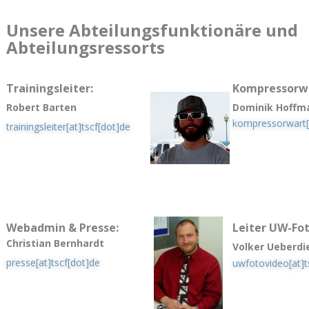
Unsere Abteilungsfunktionäre und
Abteilungsressorts
Trainingsleiter:
Kompressorw
Robert Barten
Dominik Hoffm
kompressorwart[a
trainingsleiter[at]tscf[dot]de
Webadmin & Presse:
Leiter UW-Fo
Christian Bernhardt
Volker Ueberdi
presse[at]tscf[dot]de
uwfotovideo[at]t