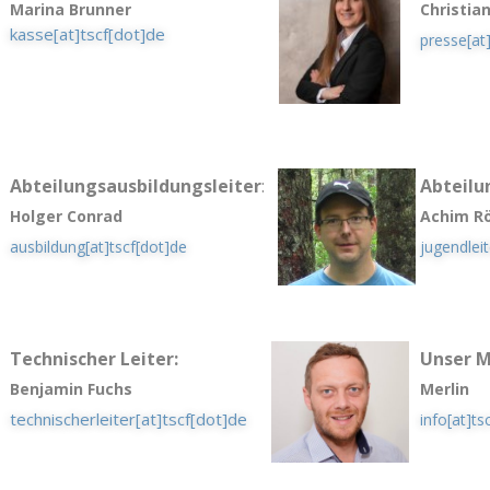
Marina Brunner
Christia
kasse[at]tscf[dot]de
presse[at
Abteilungsausbildungsleiter
:
Abteilu
Holger Conrad
Achim R
ausbildung[at]tscf[dot]de
jugendleit
Technischer Leiter:
Unser M
Benjamin Fuchs
Merlin
technischerleiter[at]tscf[dot]de
info[at]ts