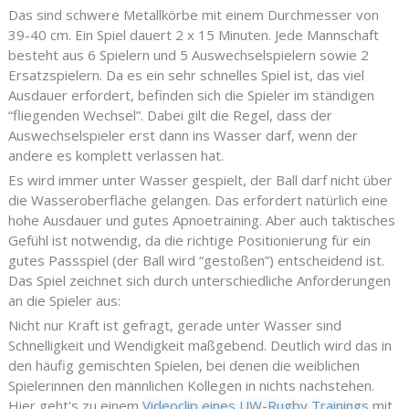
Das sind schwere Metallkörbe mit einem Durchmesser von
39-40 cm. Ein Spiel dauert 2 x 15 Minuten. Jede Mannschaft
besteht aus 6 Spielern und 5 Auswechselspielern sowie 2
Ersatzspielern. Da es ein sehr schnelles Spiel ist, das viel
Ausdauer erfordert, befinden sich die Spieler im ständigen
“fliegenden Wechsel”. Dabei gilt die Regel, dass der
Auswechselspieler erst dann ins Wasser darf, wenn der
andere es komplett verlassen hat.
Es wird immer unter Wasser gespielt, der Ball darf nicht über
die Wasseroberfläche gelangen. Das erfordert natürlich eine
hohe Ausdauer und gutes Apnoetraining. Aber auch taktisches
Gefühl ist notwendig, da die richtige Positionierung für ein
gutes Passspiel (der Ball wird “gestoßen”) entscheidend ist.
Das Spiel zeichnet sich durch unterschiedliche Anforderungen
an die Spieler aus:
Nicht nur Kraft ist gefragt, gerade unter Wasser sind
Schnelligkeit und Wendigkeit maßgebend. Deutlich wird das in
den häufig gemischten Spielen, bei denen die weiblichen
Spielerinnen den männlichen Kollegen in nichts nachstehen.
Hier geht's zu einem
Videoclip eines UW-Rugby Trainings
mit