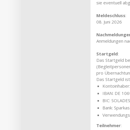
sie eventuell a
Meldeschluss
:
08. Juni 2026
Nachmeldunge
Anmeldungen nach
Startgeld
:
Das Startgeld be
(Begleitpersone
pro Übernachtung
Das Startgeld is
Kontoinhaber:
IBAN: DE 10
BIC: SOLADE
Bank: Sparka
Verwendungsz
Teilnehmer
: