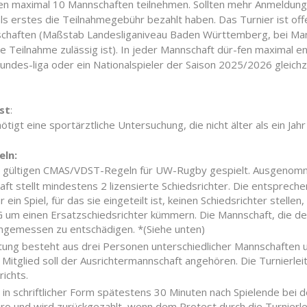
en maximal 10 Mannschaften teilnehmen. Sollten mehr Anmeldung
als erstes die Teilnahmegebühr bezahlt haben. Das Turnier ist off
chaften (Maßstab Landesliganiveau Baden Württemberg, bei Man
ne Teilnahme zulässig ist). In jeder Mannschaft dür-fen maximal e
 Bundes-liga oder ein Nationalspieler der Saison 2025/2026 gleich
st
:
ötigt eine sportärztliche Untersuchung, die nicht älter als ein Ja
ln:
 gültigen CMAS/VDST-Regeln für UW-Rugby gespielt. Ausgenommen 
ft stellt mindestens 2 lizensierte Schiedsrichter. Die entspreche
 ein Spiel, für das sie eingeteilt ist, keinen Schiedsrichter stel
m einen Ersatzschiedsrichter kümmern. Die Mannschaft, die den 
angemessen zu entschädigen. *(Siehe unten)
itung besteht aus drei Personen unterschiedlicher Mannschaften
 Mitglied soll der Ausrichtermannschaft angehören. Die Turnierle
ichts.
 in schriftlicher Form spätestens 30 Minuten nach Spielende bei d
ro und wird zurückgezahlt, wenn dem Protest durch die Turnierl