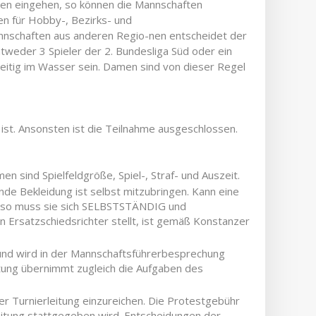
en eingehen, so können die Mannschaften
en für Hobby-, Bezirks- und
nschaften aus anderen Regio-nen entscheidet der
ntweder 3 Spieler der 2. Bundesliga Süd oder ein
zeitig im Wasser sein. Damen sind von dieser Regel
hr ist. Ansonsten ist die Teilnahme ausgeschlossen.
sind Spielfeldgröße, Spiel-, Straf- und Auszeit.
nde Bekleidung ist selbst mitzubringen. Kann eine
len, so muss sie sich SELBSTSTÄNDIG und
Ersatzschiedsrichter stellt, ist gemäß Konstanzer
 und wird in der Mannschaftsführerbesprechung
itung übernimmt zugleich die Aufgaben des
er Turnierleitung einzureichen. Die Protestgebühr
eitung stattgegeben wird. Entscheidungen der