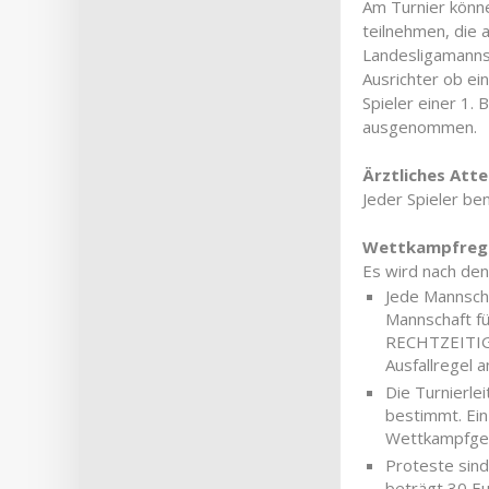
Am Turnier könn
teilnehmen, die 
Landesligamanns
Ausrichter ob ei
Spieler einer 1.
ausgenommen.
Ärztliches Atte
Jeder Spieler ben
Wettkampfrege
Es wird nach den
Jede Mannscha
Mannschaft für
RECHTZEITIG u
Ausfallregel 
Die Turnierle
bestimmt. Ein
Wettkampfger
Proteste sind
beträgt 30 Eu