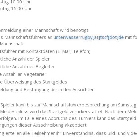
stag 10:00 Uhr
nntag 15:00 Uhr
 Anmeldung einer Mannschaft wird benötigt:
es Mannschaftsführers an
unterwasserrugby[at]tscf[dot]de
mit f
Mannschaft
sführer mit Kontaktdaten (E-Mail, Telefon)
tliche Anzahl der Spieler
tliche Anzahl der Begleiter
 Anzahl an Vegetarier
te Überweisung des Startgeldes
ldung und Bestätigung durch den Ausrichter
Spieler kann bis zur Mannschaftsführerbesprechung am Samstag e
Meldeschluss wird das Startgeld zurückerstattet. Nach dem Meld
rfolgen. Im Falle eines Abbruchs des Turniers kann das Startgel
ngungen dieser Ausschreibung akzeptiert.
g erteilen alle Teilnehmer ihr Einverständnis, dass Bild- und V