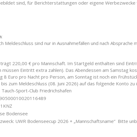
bgebildet sind, für Berichterstattungen oder eigene Werbezweck
n
:
 Meldeschluss sind nur in Ausnahmefällen und nach Absprache mi
trägt 220,00 € pro Mannschaft. Im Startgeld enthalten sind Eintr
n müssen Eintritt extra zahlen). Das Abendessen am Samstag ko
 8 Euro pro Nacht pro Person, am Sonntag ist noch ein Frühstück
t bis zum Meldeschluss (08. Juni 2026) auf das folgende Konto zu
 Tauch-Sport-Club Friedrichshafen
690500010020116489
S1KNZ
sse Bodensee
weck: UWR Bodenseecup 2026 + „Mannschaftsname“ Bitte unb