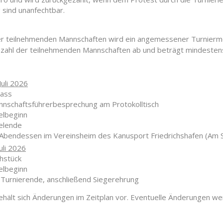
g sind unanfechtbar.
er teilnehmenden Mannschaften wird ein angemessener Turniermod
zahl der teilnehmenden Mannschaften ab und beträgt mindestens
Juli 2026
lass
nnschaftsführerbesprechung am Protokolltisch
elbeginn
ielende
 Abendessen im Vereinsheim des Kanusport Friedrichshafen (Am 
uli 2026
hstück
elbeginn
 Turnierende, anschließend Siegerehrung
ehält sich Änderungen im Zeitplan vor. Eventuelle Änderungen we