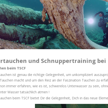
rtauchen und Schnuppertraining bei 
hen beim TSCF
auchen ist genau die richtige Gelegenheit, um unkompliziert auszupro
 Tauchen macht und um den Reiz an der Faszination Tauchen zu erfa
hon immer erfahren, wie es ist, schwerelos Unterwasser zu sein, ohn
nter Wasser tatsächlich atmen !
tauchen beim TSCF bietet Dir die Gelegenheit, Dich in das neue Ele