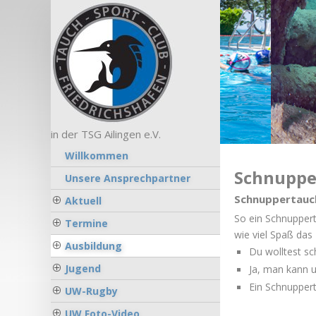
in der TSG Ailingen e.V.
Willkommen
Schnuppe
Unsere Ansprechpartner
Schnuppertauc
Aktuell
So ein Schnuppert
Termine
wie viel Spaß das
Ausbildung
Du wolltest sc
Jugend
Ja, man kann u
Ein Schnupper
UW-Rugby
UW Foto-Video