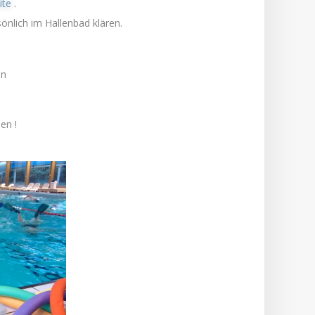
.
ite
önlich im Hallenbad klären.
en
en !